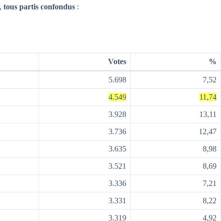
r,
tous partis confondus
:
Votes
%
5.698
7,52
4.549
11,74
3.928
13,11
3.736
12,47
3.635
8,98
3.521
8,69
3.336
7,21
3.331
8,22
3.319
4,92