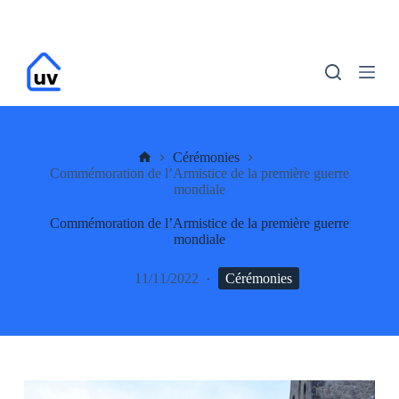
P
a
s
s
e
r
a
u
c
UV
Cérémonies
o
Commémoration de l’Armistice de la première guerre
n
mondiale
t
e
Commémoration de l’Armistice de la première guerre
n
mondiale
u
11/11/2022
Cérémonies