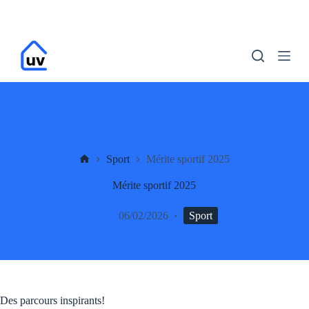
P
a
s
s
e
r
a
u
c
o
n
t
UV
Sport
Mérite sportif 2025
e
n
Mérite sportif 2025
u
06/02/2026
Sport
Des parcours inspirants!