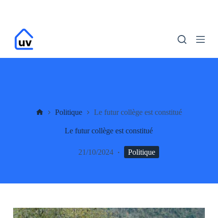
P
a
s
s
e
r
a
u
c
o
n
t
UV
Politique
Le futur collège est constitué
e
n
Le futur collège est constitué
u
21/10/2024
Politique