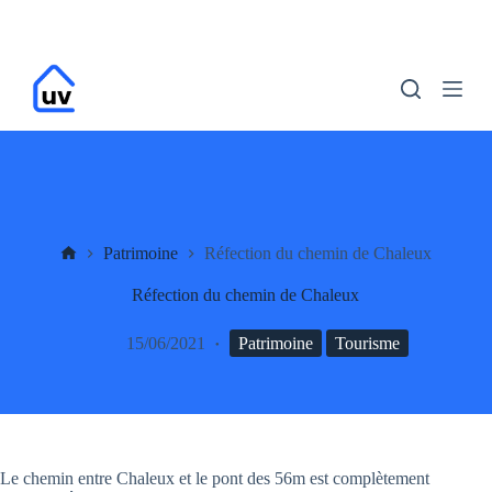
P
a
s
s
e
r
a
u
c
o
n
t
UV
Patrimoine
Réfection du chemin de Chaleux
e
n
Réfection du chemin de Chaleux
u
15/06/2021
Patrimoine
Tourisme
Le chemin entre Chaleux et le pont des 56m est complètement