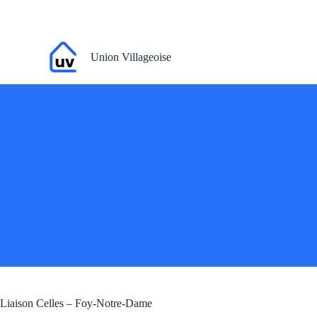
P
a
s
s
Union Villageoise
e
r
a
u
c
o
n
t
e
n
u
Liaison Celles – Foy-Notre-Dame